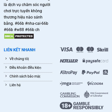
là dịch vụ chăm sóc người
chơi trực tuyến không
thương hiệu nào sánh
bằng. #66b #nha-cai-66b
#66b #w88 #66b ch
LIÊN KẾT NHANH
Về chúng tôị
Điều khoản điều kiệṇ
Chính sách bảo mậṭ
Liên hệ̣