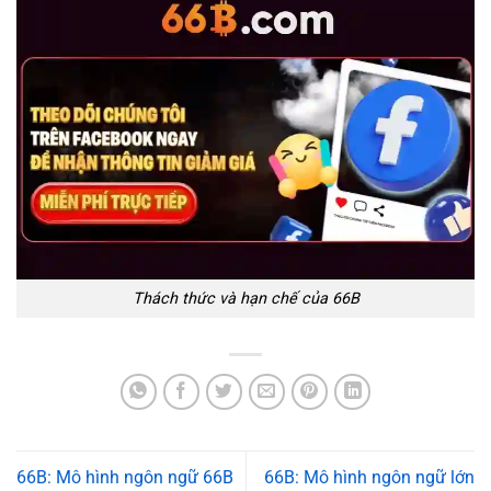
Thách thức và hạn chế của 66B
66B: Mô hình ngôn ngữ 66B
66B: Mô hình ngôn ngữ lớn