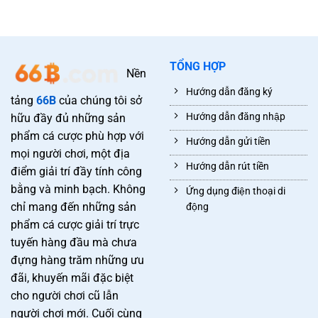
TỔNG HỢP
Nền
Hướng dẫn đăng ký
tảng
66B
của chúng tôi sở
Hướng dẫn đăng nhập
hữu đầy đủ những sản
phẩm cá cược phù hợp với
Hướng dẫn gửi tiền
mọi người chơi, một địa
Hướng dẫn rút tiền
điểm giải trí đầy tính công
bằng và minh bạch. Không
Ứng dụng điện thoại di
chỉ mang đến những sản
động
phẩm cá cược giải trí trực
tuyến hàng đầu mà chưa
đựng hàng trăm những ưu
đãi, khuyến mãi đặc biệt
cho người chơi cũ lẫn
người chơi mới. Cuối cùng