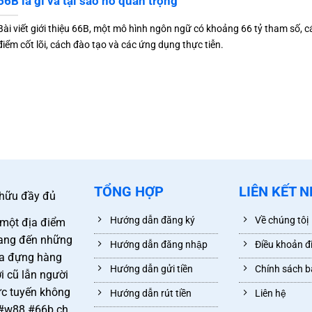
66B là gì và tại sao nó quan trọng
Bài viết giới thiệu 66B, một mô hình ngôn ngữ có khoảng 66 tỷ tham số, c
điểm cốt lõi, cách đào tạo và các ứng dụng thực tiễn.
TỔNG HỢP
LIÊN KẾT 
 hữu đầy đủ
Hướng dẫn đăng ký
Về chúng tôị
 một địa điểm
 mang đến những
Hướng dẫn đăng nhập
Điều khoản điê
ưa đựng hàng
Hướng dẫn gửi tiền
Chính sách ba
i cũ lẫn người
ực tuyến không
Hướng dẫn rút tiền
Liên hệ̣
 #w88 #66b ch