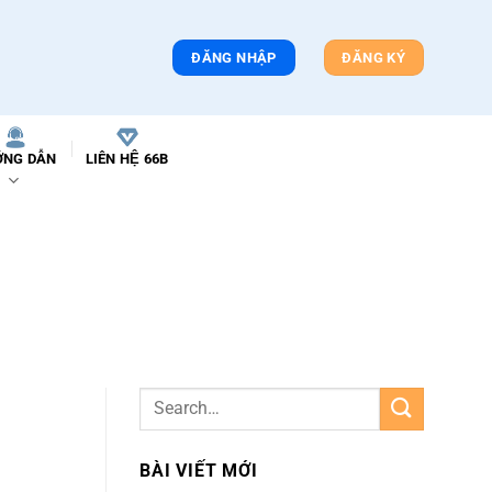
ĐĂNG NHẬP
ĐĂNG KÝ
́NG DẪN
LIÊN HỆ 66B
BÀI VIẾT MỚI