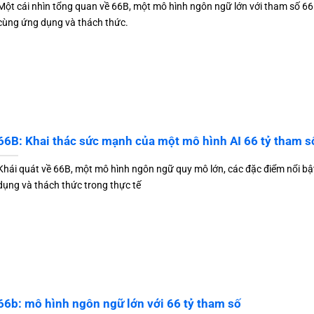
Một cái nhìn tổng quan về 66B, một mô hình ngôn ngữ lớn với tham số 66 
cùng ứng dụng và thách thức.
66B: Khai thác sức mạnh của một mô hình AI 66 tỷ tham s
Khái quát về 66B, một mô hình ngôn ngữ quy mô lớn, các đặc điểm nổi bậ
dụng và thách thức trong thực tế
66b: mô hình ngôn ngữ lớn với 66 tỷ tham số