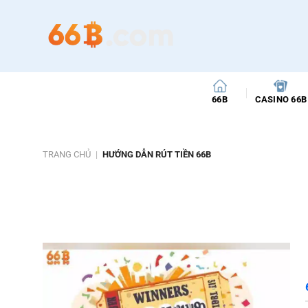
Chuyển
đến
nội
dung
66B
CASINO 66B
TRANG CHỦ
|
HƯỚNG DẪN RÚT TIỀN 66B