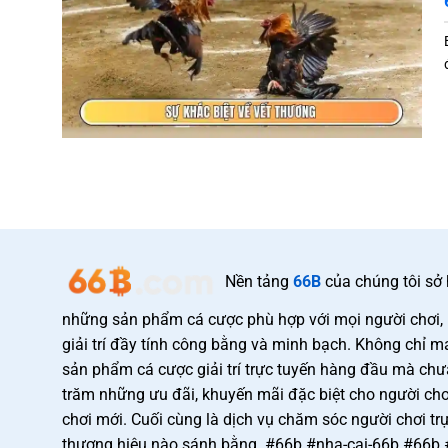
Nền tảng
66B
của chúng tôi sở
những sản phẩm cá cược phù hợp với mọi người chơi,
giải trí đầy tính công bằng và minh bạch. Không chỉ
sản phẩm cá cược giải trí trực tuyến hàng đầu mà ch
trăm những ưu đãi, khuyến mãi đặc biệt cho người chơ
chơi mới. Cuối cùng là dịch vụ chăm sóc người chơi tr
thương hiệu nào sánh bằng. #66b #nha-cai-66b #66b