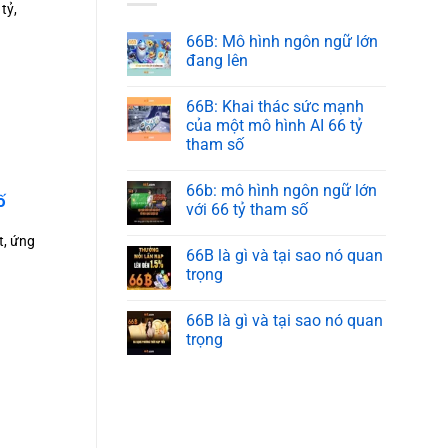
tỷ,
66B: Mô hình ngôn ngữ lớn
đang lên
66B: Khai thác sức mạnh
của một mô hình AI 66 tỷ
tham số
66b: mô hình ngôn ngữ lớn
ố
với 66 tỷ tham số
t, ứng
66B là gì và tại sao nó quan
trọng
66B là gì và tại sao nó quan
trọng