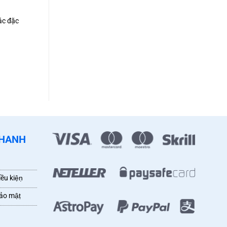
ác đặc
NHANH
̀u kiệṇ
̉o mậṭ