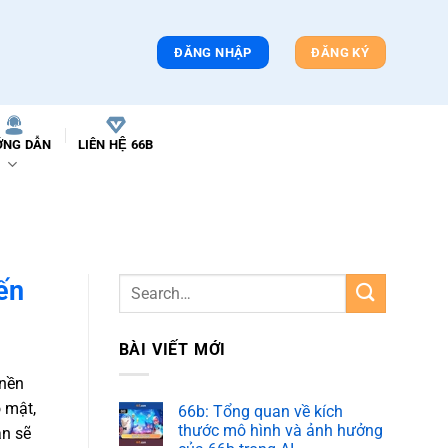
ĐĂNG NHẬP
ĐĂNG KÝ
́NG DẪN
LIÊN HỆ 66B
ến
BÀI VIẾT MỚI
 nền
 mật,
66b: Tổng quan về kích
thước mô hình và ảnh hưởng
ạn sẽ