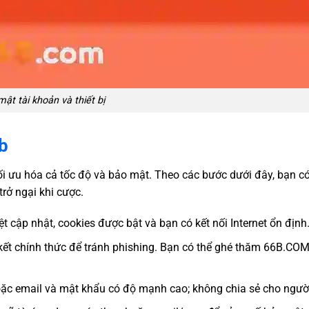
ật tài khoản và thiết bị
b
ối ưu hóa cả tốc độ và bảo mật. Theo các bước dưới đây, bạn có
rở ngại khi cược.
ệt cập nhật, cookies được bật và bạn có kết nối Internet ổn định
ết chính thức để tránh phishing. Bạn có thể ghé thăm 66B.CO
oặc email và mật khẩu có độ mạnh cao; không chia sẻ cho ngườ