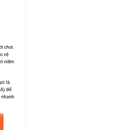
i chơi.
o vệ
rì niềm
ực là
FA) để
c nhanh