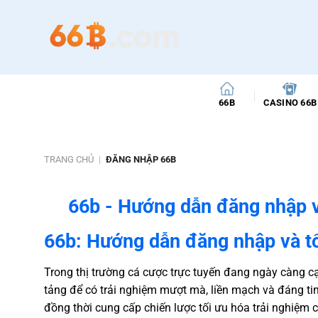
Chuyển
đến
nội
dung
66B
CASINO 66B
TRANG CHỦ
|
ĐĂNG NHẬP 66B
66b - Hướng dẫn đăng nhập và
66b: Hướng dẫn đăng nhập và tố
Trong thị trường cá cược trực tuyến đang ngày càng cạ
tảng để có trải nghiệm mượt mà, liền mạch và đáng ti
đồng thời cung cấp chiến lược tối ưu hóa trải nghiệm 