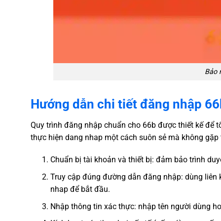
Bảo m
Hướng dẫn chi tiết đăng nhập 66
Quy trình đăng nhập chuẩn cho 66b được thiết kế để t
thực hiện dang nhap một cách suôn sẻ mà không gặp t
Chuẩn bị tài khoản và thiết bị: đảm bảo trình duy
Truy cập đúng đường dẫn đăng nhập: dùng liên k
nhap để bắt đầu.
Nhập thông tin xác thực: nhập tên người dùng h