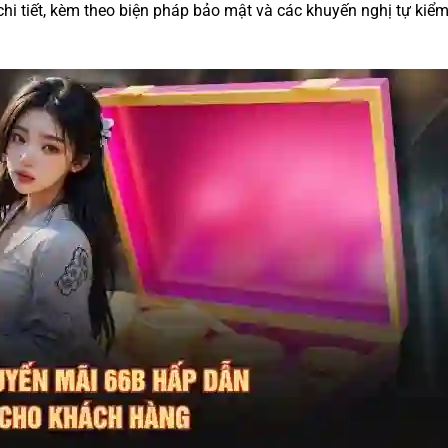
i tiết, kèm theo biện pháp bảo mật và các khuyến nghị tự kiểm