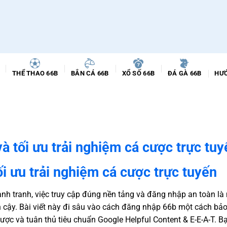
THỂ THAO 66B
BẮN CÁ 66B
XỔ SỐ 66B
ĐÁ GÀ 66B
HƯƠ
 tối ưu trải nghiệm cá cược trực tuy
i ưu trải nghiệm cá cược trực tuyến
nh tranh, việc truy cập đúng nền tảng và đăng nhập an toàn là
n cậy. Bài viết này đi sâu vào cách đăng nhập 66b một cách bảo
cược và tuân thủ tiêu chuẩn Google Helpful Content & E-E-A-T. B