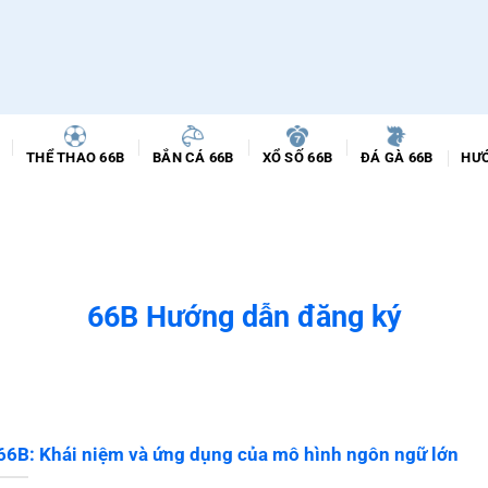
THỂ THAO 66B
BẮN CÁ 66B
XỔ SỐ 66B
ĐÁ GÀ 66B
HƯƠ
66B Hướng dẫn đăng ký
66B: Khái niệm và ứng dụng của mô hình ngôn ngữ lớn