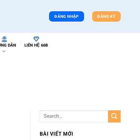
ĐĂNG NHẬP
ĐĂNG KÝ
́NG DẪN
LIÊN HỆ 66B
BÀI VIẾT MỚI