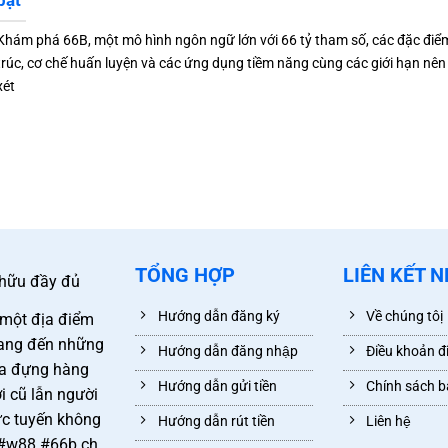
bật
Khám phá 66B, một mô hình ngôn ngữ lớn với 66 tỷ tham số, các đặc điể
trúc, cơ chế huấn luyện và các ứng dụng tiềm năng cùng các giới hạn nê
xét
TỔNG HỢP
LIÊN KẾT 
 hữu đầy đủ
Hướng dẫn đăng ký
Về chúng tôị
 một địa điểm
 mang đến những
Hướng dẫn đăng nhập
Điều khoản điê
ưa đựng hàng
Hướng dẫn gửi tiền
Chính sách ba
i cũ lẫn người
ực tuyến không
Hướng dẫn rút tiền
Liên hệ̣
 #w88 #66b ch