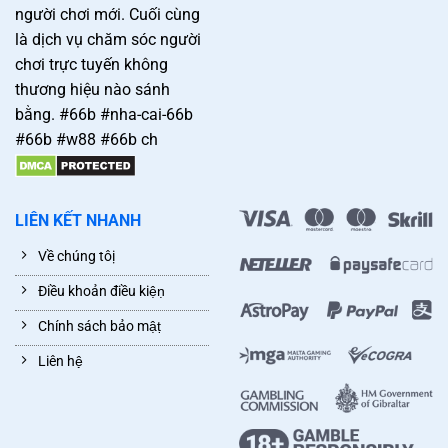
người chơi mới. Cuối cùng
là dịch vụ chăm sóc người
chơi trực tuyến không
thương hiệu nào sánh
bằng. #66b #nha-cai-66b
#66b #w88 #66b ch
LIÊN KẾT NHANH
Về chúng tôị
Điều khoản điều kiệṇ
Chính sách bảo mậṭ
Liên hệ̣