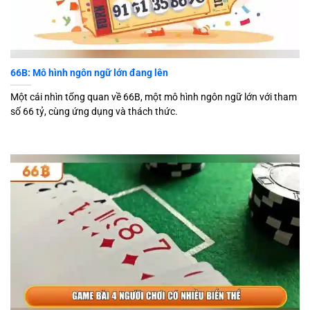
66B: Mô hình ngôn ngữ lớn đang lên
Một cái nhìn tổng quan về 66B, một mô hình ngôn ngữ lớn với tham
số 66 tỷ, cùng ứng dụng và thách thức.