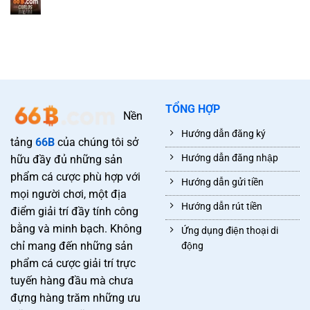
TỔNG HỢP
Nền
Hướng dẫn đăng ký
tảng
66B
của chúng tôi sở
Hướng dẫn đăng nhập
hữu đầy đủ những sản
phẩm cá cược phù hợp với
Hướng dẫn gửi tiền
mọi người chơi, một địa
Hướng dẫn rút tiền
điểm giải trí đầy tính công
bằng và minh bạch. Không
Ứng dụng điện thoại di
chỉ mang đến những sản
động
phẩm cá cược giải trí trực
tuyến hàng đầu mà chưa
đựng hàng trăm những ưu