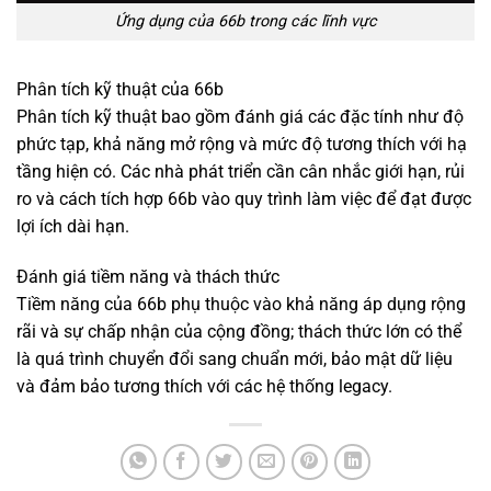
Ứng dụng của 66b trong các lĩnh vực
Phân tích kỹ thuật của 66b
Phân tích kỹ thuật bao gồm đánh giá các đặc tính như độ
phức tạp, khả năng mở rộng và mức độ tương thích với hạ
tầng hiện có. Các nhà phát triển cần cân nhắc giới hạn, rủi
ro và cách tích hợp 66b vào quy trình làm việc để đạt được
lợi ích dài hạn.
Đánh giá tiềm năng và thách thức
Tiềm năng của 66b phụ thuộc vào khả năng áp dụng rộng
rãi và sự chấp nhận của cộng đồng; thách thức lớn có thể
là quá trình chuyển đổi sang chuẩn mới, bảo mật dữ liệu
và đảm bảo tương thích với các hệ thống legacy.