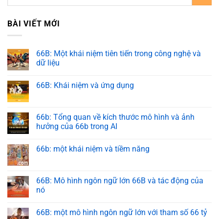
BÀI VIẾT MỚI
66B: Một khái niệm tiên tiến trong công nghệ và
dữ liệu
66B: Khái niệm và ứng dụng
66b: Tổng quan về kích thước mô hình và ảnh
hưởng của 66b trong AI
66b: một khái niệm và tiềm năng
66B: Mô hình ngôn ngữ lớn 66B và tác động của
nó
66B: một mô hình ngôn ngữ lớn với tham số 66 tỷ