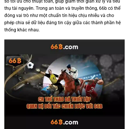
số tối ưu cho thuật toán, giúp giảm thời gian xử lý và tiêu
thụ tài nguyên. Trong an toàn và truyền thông, 66b có thể
đóng vai trò như một chuẩn tín hiệu chịu nhiễu và cho
phép chia sẻ dữ liệu đáng tin cậy giữa các thành phần hệ
thống khác nhau.