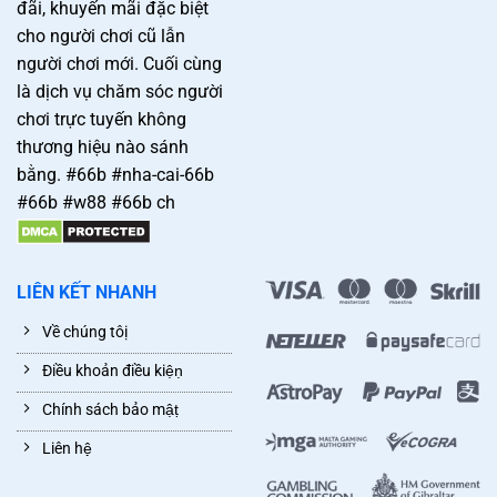
đãi, khuyến mãi đặc biệt
cho người chơi cũ lẫn
người chơi mới. Cuối cùng
là dịch vụ chăm sóc người
chơi trực tuyến không
thương hiệu nào sánh
bằng. #66b #nha-cai-66b
#66b #w88 #66b ch
LIÊN KẾT NHANH
Về chúng tôị
Điều khoản điều kiệṇ
Chính sách bảo mậṭ
Liên hệ̣