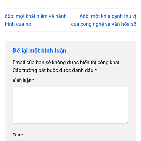
66b: một khái niệm và hành
66b: một khía cạnh thú vị
trình của nó
của công nghệ và văn hóa số
Để lại một bình luận
Email của bạn sẽ không được hiển thị công khai.
Các trường bắt buộc được đánh dấu
*
Bình luận
*
Tên
*